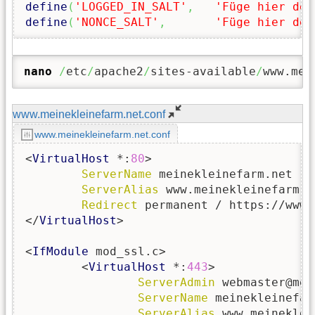
define
(
'LOGGED_IN_SALT'
,
'Füge hier dei
define
(
'NONCE_SALT'
,
'Füge hier dei
nano
/
etc
/
apache2
/
sites-available
/
www.mei
www.meinekleinefarm.net.conf
www.meinekleinefarm.net.conf
<
VirtualHost
 *:
80
>

ServerName
 meinekleinefarm.net

ServerAlias
 www.meinekleinefarm.ne
Redirect
 permanent / https://www.
</
VirtualHost
>

<
IfModule
 mod_ssl.c>

        <
VirtualHost
 *:
443
>

ServerAdmin
 webmaster@mei
ServerName
 meinekleinefar
ServerAlias
 www.meineklei