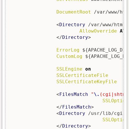
DocumentRoot
 /var/www/htm
                <
Directory
 /var/www/html/
AllowOverride
All
                </
Directory
>

ErrorLog
 ${APACHE_LOG_DIR
CustomLog
 ${APACHE_LOG_DI
SSLEngine
on
SSLCertificateFile
      /
SSLCertificateKeyFile
   /
                <
FilesMatch
"
\.
(cgi|shtml
SSLOption
                </
FilesMatch
>

                <
Directory
 /usr/lib/cgi-bi
SSLOption
                </
Directory
>
