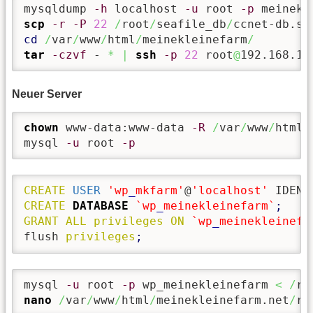
mysqldump 
-h
 localhost 
-u
 root 
-p
 meinekl
scp
-r
-P
22
/
root
/
seafile_db
/
ccnet-db.sq
cd
/
var
/
www
/
html
/
meinekleinefarm
/
tar
-czvf
 - 
*
|
ssh
-p
22
 root
@
192.168.1.
Neuer Server
chown
 www-data:www-data 
-R
/
var
/
www
/
html
/
mysql 
-u
 root 
-p
CREATE
USER
'wp
_
mkfarm'
@
'localhost'
 IDENT
CREATE
DATABASE
`wp
_
meinekleinefarm`
;
GRANT
ALL
privileges
ON
`wp
_
meinekleinefa
flush 
privileges
;
mysql 
-u
 root 
-p
 wp_meinekleinefarm 
<
/
ro
nano
/
var
/
www
/
html
/
meinekleinefarm.net
/
ro