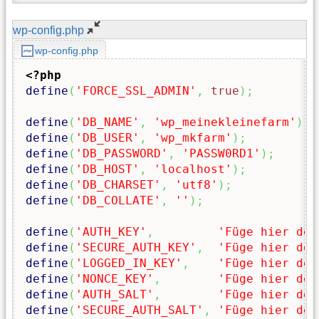
wp-config.php
wp-config.php
<?php
define
(
'FORCE_SSL_ADMIN'
,
true
)
;
define
(
'DB_NAME'
,
'wp_meinekleinefarm'
)
;
define
(
'DB_USER'
,
'wp_mkfarm'
)
;
define
(
'DB_PASSWORD'
,
'PASSW0RD1'
)
;
define
(
'DB_HOST'
,
'localhost'
)
;
define
(
'DB_CHARSET'
,
'utf8'
)
;
define
(
'DB_COLLATE'
,
''
)
;
define
(
'AUTH_KEY'
,
'Füge hier dei
define
(
'SECURE_AUTH_KEY'
,
'Füge hier dei
define
(
'LOGGED_IN_KEY'
,
'Füge hier dei
define
(
'NONCE_KEY'
,
'Füge hier dei
define
(
'AUTH_SALT'
,
'Füge hier dei
define
(
'SECURE_AUTH_SALT'
,
'Füge hier dei