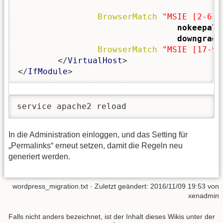
BrowserMatch
"MSIE [2-6]"
nokeepali
downgrade
BrowserMatch
"MSIE [17-9]
        </
VirtualHost
>

</
IfModule
>
service apache2 reload
In die Administration einloggen, und das Setting für
„Permalinks“ erneut setzen, damit die Regeln neu
generiert werden.
wordpress_migration.txt
· Zuletzt geändert:
2016/11/09 19:53
von
xenadmin
Falls nicht anders bezeichnet, ist der Inhalt dieses Wikis unter der