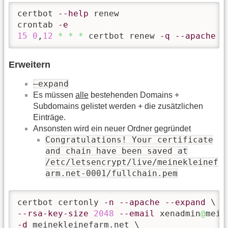
certbot 
--help
 renew

crontab 
-e
15
0
,
12
*
*
*
 certbot renew 
-q
--apache
-
Erweitern
–expand
Es müssen
alle
bestehenden Domains +
Subdomains gelistet werden + die zusätzlichen
Einträge.
Ansonsten wird ein neuer Ordner gegründet
Congratulations! Your certificate
and chain have been saved at
/etc/letsencrypt/live/meinekleinef
arm.net-0001/fullchain.pem
certbot certonly 
-n
--apache
--expand
--rsa-key-size
2048
--email
 xenadmin
@
-d