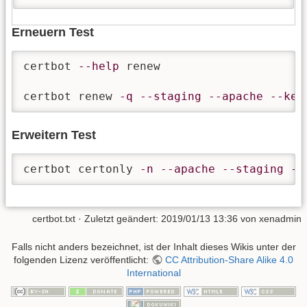
Erneuern Test
certbot 
--help
 renew

certbot renew 
-q
--staging
--apache
--kee
Erweitern Test
certbot certonly 
-n
--apache
--staging
--
certbot.txt
· Zuletzt geändert:
2019/01/13 13:36
von
xenadmin
Falls nicht anders bezeichnet, ist der Inhalt dieses Wikis unter der
folgenden Lizenz veröffentlicht:
CC Attribution-Share Alike 4.0
International