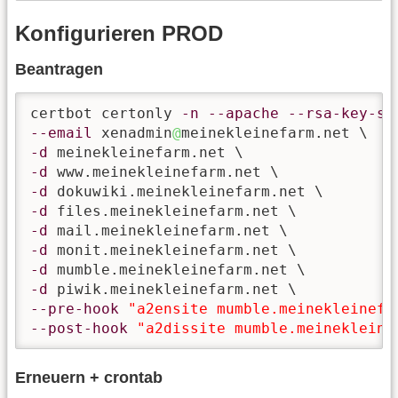
Konfigurieren PROD
Beantragen
certbot certonly 
-n
--apache
--rsa-key-si
--email
 xenadmin
@
-d
-d
-d
-d
-d
-d
-d
-d
--pre-hook
"a2ensite mumble.meinekleinefa
--post-hook
"a2dissite mumble.meinekleine
Erneuern + crontab