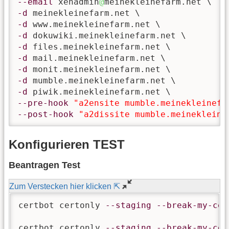
--email
 xenadmin
@
-d
-d
-d
-d
-d
-d
-d
-d
--pre-hook
"a2ensite mumble.meinekleinefa
--post-hook
"a2dissite mumble.meinekleine
Konfigurieren TEST
Beantragen Test
Zum Verstecken hier klicken ⇱
certbot certonly 
--staging
--break-my-cer
certbot certonly 
--staging
--break-my-cer