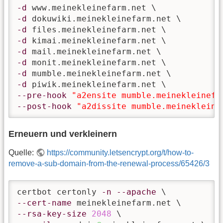
-d
-d
-d
-d
-d
-d
-d
-d
--pre-hook
"a2ensite mumble.meinekleinefa
--post-hook
"a2dissite mumble.meinekleine
Erneuern und verkleinern
Quelle:
https://community.letsencrypt.org/t/how-to-
remove-a-sub-domain-from-the-renewal-process/65426/3
certbot certonly 
-n
--apache
--cert-name
--rsa-key-size
2048